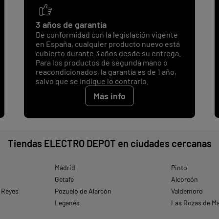
3 años de garantía
De conformidad con la legislación vigente
en España, cualquier producto nuevo está
cubierto durante 3 años desde su entrega.
Para los productos de segunda mano o
reacondicionados, la garantía es de 1 año,
salvo que se indique lo contrario.
Más info
Tiendas ELECTRO DEPOT en ciudades cercanas
Madrid
Pinto
Getafe
Alcorcón
 Reyes
Pozuelo de Alarcón
Valdemoro
Leganés
Las Rozas de M