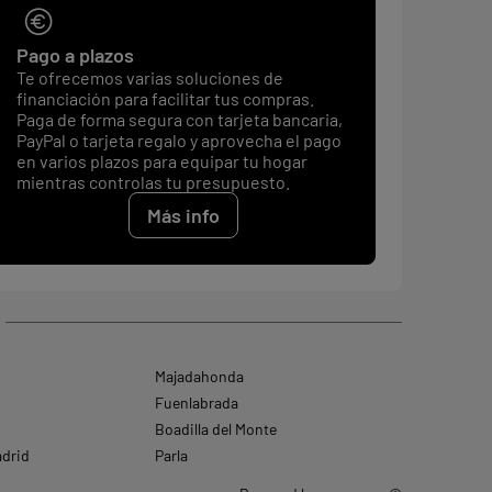
Pago a plazos
Te ofrecemos varias soluciones de
financiación para facilitar tus compras.
Paga de forma segura con tarjeta bancaria,
PayPal o tarjeta regalo y aprovecha el pago
en varios plazos para equipar tu hogar
mientras controlas tu presupuesto.
Más info
Majadahonda
Fuenlabrada
Boadilla del Monte
adrid
Parla