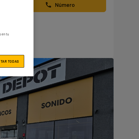
Número
s en tu
PTAR TODAS