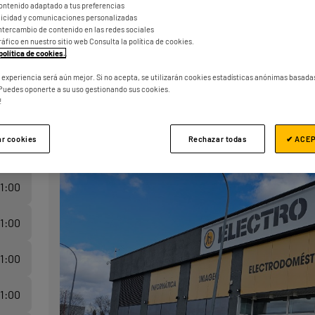
ontenido adaptado a tus preferencias
blicidad y comunicaciones personalizadas
l intercambio de contenido en las redes sociales
tráfico en nuestro sitio web Consulta la política de cookies.
política de cookies.
.
a experiencia será aún mejor. Si no acepta, se utilizarán cookies estadísticas anónimas basada
Puedes oponerte a su uso gestionando sus cookies.
!
ar cookies
Rechazar todas
✔ ACE
21:00
21:00
21:00
21:00