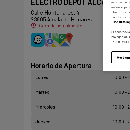
ELECTRO DEPOT ALCALÁ
- compartir c
- ofrecer pu
Calle Hontanares, 4
- facilitar e
- analizar el 
28805 Alcala de Henares
Consulta la 
Cerrado actualmente
Si aceptas, l
navegación. 
¡Buena visita
Gestion
Horario de Apertura
Lunes
10:00 - 
Martes
10:00 - 
Miércoles
10:00 - 
Jueves
10:00 - 