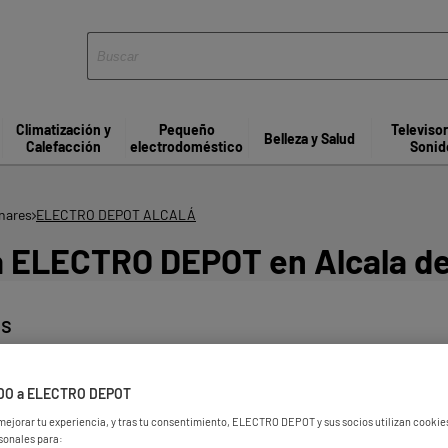
Climatización y
Pequeño
Televiso
Belleza y Salud
Calefacción
electrodoméstico
Sonid
enares
ELECTRO DEPOT ALCALÁ
a ELECTRO DEPOT en Alcala d
es
DO a ELECTRO DEPOT
 mejorar tu experiencia, y tras tu consentimiento, ELECTRO DEPOT y sus socios utilizan cooki
sonales para: