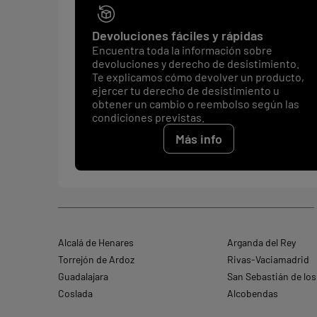
Devoluciones fáciles y rápidas
Encuentra toda la información sobre
devoluciones y derecho de desistimiento.
Te explicamos cómo devolver un producto,
ejercer tu derecho de desistimiento u
obtener un cambio o reembolso según las
condiciones previstas.
Más info
Alcalá de Henares
Arganda del Rey
Torrejón de Ardoz
Rivas-Vaciamadrid
Guadalajara
San Sebastián de los
Coslada
Alcobendas