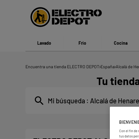
Lavado
Frio
Cocina
Encuentra una tienda ELECTRO DEPOT
España
Alcalá de H
Tu tiend
Mi búsqueda :
Alcalá de Henar
BIENVENI
Con el fin de
tus datos per