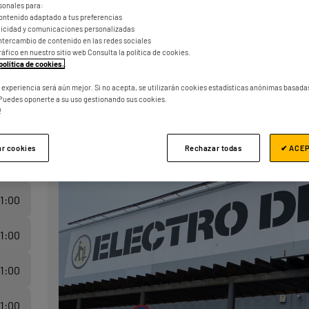
sonales para:
ontenido adaptado a tus preferencias
blicidad y comunicaciones personalizadas
l intercambio de contenido en las redes sociales
tráfico en nuestro sitio web Consulta la política de cookies.
política de cookies.
.
a experiencia será aún mejor. Si no acepta, se utilizarán cookies estadísticas anónimas basada
Puedes oponerte a su uso gestionando sus cookies.
!
ar cookies
Rechazar todas
✔ ACE
21:00
21:00
21:00
21:00