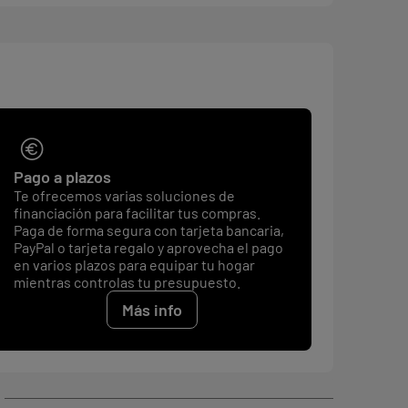
Pago a plazos
Te ofrecemos varias soluciones de
financiación para facilitar tus compras.
Paga de forma segura con tarjeta bancaria,
PayPal o tarjeta regalo y aprovecha el pago
en varios plazos para equipar tu hogar
mientras controlas tu presupuesto.
Más info