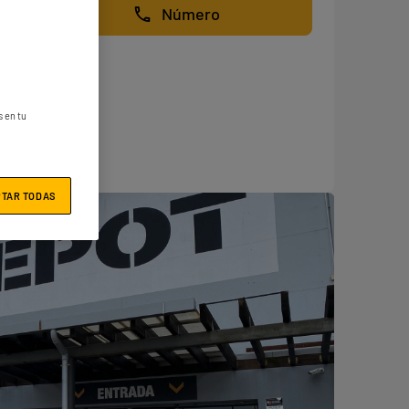
Número
s en tu
PTAR TODAS