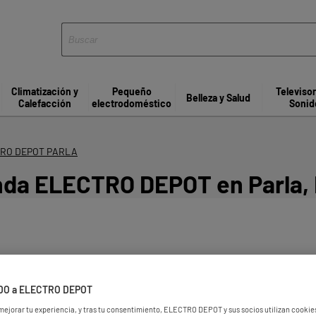
Climatización y
Pequeño
Televiso
Belleza y Salud
Calefacción
electrodoméstico
Sonid
RO DEPOT PARLA
nda ELECTRO DEPOT en Parla,
DO a ELECTRO DEPOT
 mejorar tu experiencia, y tras tu consentimiento, ELECTRO DEPOT y sus socios utilizan cooki