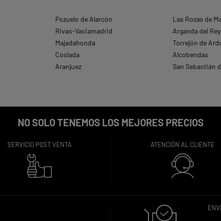
Pozuelo de Alarcón
Las Rozas de M
Rivas-Vaciamadrid
Arganda del Rey
Majadahonda
Torrejón de Ard
Coslada
Alcobendas
Aranjuez
San Sebastián d
NO SOLO TENEMOS LOS MEJORES PRECIOS
SERVICIO POST VENTA
ATENCIÓN AL CLIENTE
ENVÍ