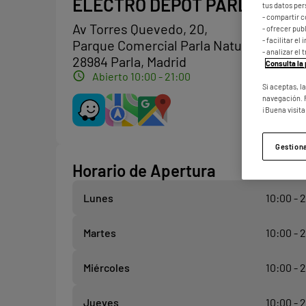
ELECTRO DEPOT PARLA
tus datos per
- compartir c
Av Torres Quevedo, 20,
- ofrecer pu
- facilitar e
Parque Comercial Parla Natura
- analizar el 
28984 Parla, Madrid
Consulta la 
Abierto 10:00 - 21:00
Si aceptas, l
navegación. 
¡Buena visita
Gestion
Horario de Apertura
Lunes
10:00 - 
Martes
10:00 - 
Miércoles
10:00 - 
Jueves
10:00 - 