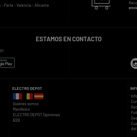
Reco
s -
Parla -
Valencia -
Alicante
enví
ESTAMOS EN CONTACTO
P!
ELECTRO DEPOT
IN
Inf
Con
Quiénes somos
Ret
Manifesto
Pol
ELECTRO DEPOT Opiniones
Ges
B2B
Cua
dat