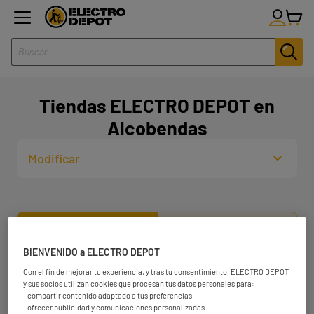
Tiendas ELECTRO DEPOT en
Alcobendas
Modificar
Lista
Mapa
BIENVENIDO a ELECTRO DEPOT
Con el fin de mejorar tu experiencia, y tras tu consentimiento, ELECTRO DEPOT
ELECTRO DEPOT LEGANÉS
1
y sus socios utilizan cookies que procesan tus datos personales para:
Av. Puerta del Sol, 2,
- compartir contenido adaptado a tus preferencias
- ofrecer publicidad y comunicaciones personalizadas
28918 Leganés, Madrid
24.29