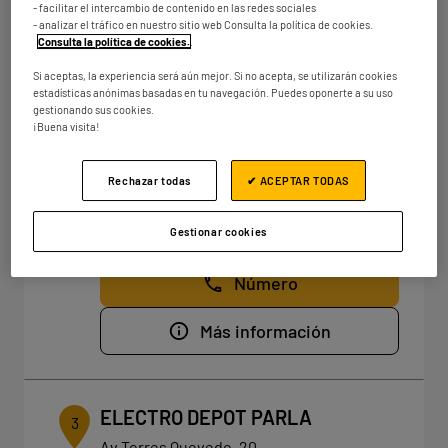
- facilitar el intercambio de contenido en las redes sociales
km
Cerrado actualmente
- analizar el tráfico en nuestro sitio web Consulta la política de cookies.
Consulta la política de cookies.
.
Número
Si aceptas, la experiencia será aún mejor. Si no acepta, se utilizarán cookies
Más información
estadísticas anónimas basadas en tu navegación. Puedes oponerte a su uso
gestionando sus cookies.
¡Buena visita!
ELECTRO DEPOT ALCALÁ
Rechazar todas
✔ ACEPTAR TODAS
2
Calle Hontanares, 4
28805 Alcala de Henares
26.54
Gestionar cookies
km
Cerrado actualmente
Número
Más información
ELECTRO DEPOT PARLA
3
Av Torres Quevedo, 20,