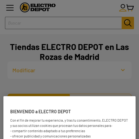
Tiendas ELECTRO DEPOT en Las
Rozas de Madrid
Modificar
Lista
Mapa
BIENVENIDO a ELECTRO DEPOT
Con el fin de mejorar tu experiencia, y tras tu consentimiento, ELECTRO DEPOT
ELECTRO DEPOT LEGANÉS
1
y sus socios utilizan cookies que procesan tus datos personales para:
Av. Puerta del Sol, 2,
- compartir contenido adaptado a tus preferencias
- ofrecer publicidad y comunicaciones personalizadas
28918 Leganés, Madrid
19.45