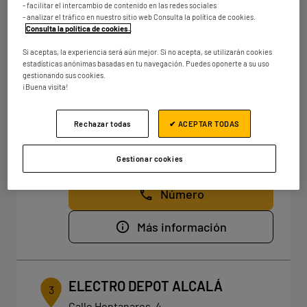
- facilitar el intercambio de contenido en las redes sociales
km
Cerrado actualmente
- analizar el tráfico en nuestro sitio web Consulta la política de cookies.
Consulta la política de cookies.
.
Número
Si aceptas, la experiencia será aún mejor. Si no acepta, se utilizarán cookies
Más información
estadísticas anónimas basadas en tu navegación. Puedes oponerte a su uso
gestionando sus cookies.
¡Buena visita!
ELECTRO DEPOT PARLA
Rechazar todas
✔ ACEPTAR TODAS
2
Av Torres Quevedo, 20,
28984 Parla, Madrid
28.46
Gestionar cookies
km
Cerrado actualmente
Número
Más información
ELECTRO DEPOT ALCALÁ
3
Calle Hontanares, 4